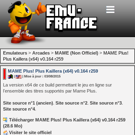
Emulateurs
>
Arcades
>
MAME (Non Officiel)
>
MAME Plus!
Plus Kaillera (x64) v0.164 r259
MAME Plus! Plus Kaillera (x64) v0.164 r259
|
| Mise à jour : 03/08/2015
La version x64 de ce build permettant le jeu en ligne sur
l'ensemble des titres supportés par Mame Plus.
Site source n°1
(ancien)
.
Site source n°2
.
Site source n°3
.
Site source n°4
.
Télécharger MAME Plus! Plus Kaillera (x64) v0.164 r259
(28.6 Mo)
Visiter le site officiel