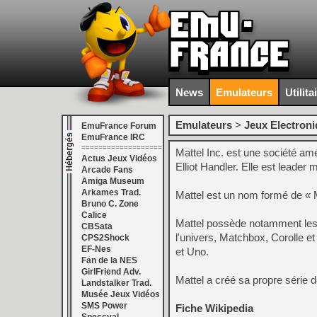
News
Emulateurs
Utilita
Emulateurs
>
Jeux Electron
EmuFrance Forum
EmuFrance IRC
===================
Mattel Inc. est une société am
Actus Jeux Vidéos
Elliot Handler. Elle est leader
Arcade Fans
Amiga Museum
Arkames Trad.
Mattel est un nom formé de « M
Bruno C. Zone
Calice
Mattel possède notamment les 
CBSata
l'univers, Matchbox, Corolle et
CPS2Shock
EF-Nes
et Uno.
Fan de la NES
GirlFriend Adv.
Mattel a créé sa propre série 
Landstalker Trad.
Musée Jeux Vidéos
SMS Power
Fiche Wikipedia