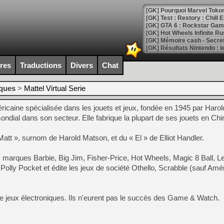
[GK] Pourquoi Marvel Tokon 
[GK] Test : Restory : Chill
[GK] GTA 6 : Rockstar Games
[GK] Hot Wheels Infinite Rus
[GK] Mémoire cash - Secret 
[GK] Résultats Nintendo : 
[GK] Déjà des dégraissage
ires
Traductions
Divers
Chat
[Mo5] Brickboy cherche à r
[GK] Minecraft et ses « Gra
iques
>
Mattel Virtual Serie
[GK] Beast of Reincarnation
éricaine spécialisée dans les jouets et jeux, fondée en 1945 par Haro
[GK] Ubisoft : fin de parti
[GK] Mémoire cash - Metroid
 mondial dans son secteur. Elle fabrique la plupart de ses jouets en Chi
[GK] Dan Houser (GTA) défe
[GK] Comment EA Sports FC
att », surnom de Harold Matson, et du « El » de Elliot Handler.
[GK] Crimson Moon : un Dark
[GK] Isle of Reveries : le j
[GK] Moonlighter 2 : The En
marques Barbie, Big Jim, Fisher-Price, Hot Wheels, Magic 8 Ball, L
[GK] Capcom relance Monste
 Polly Pocket et édite les jeux de société Othello, Scrabble (sauf Am
de jeux électroniques. Ils n'eurent pas le succès des Game & Watch.
[Mo5] Deux inédits du Virtu
[GK] Le beat'em up The Walk
[GK] Endless Legend 2 : enf