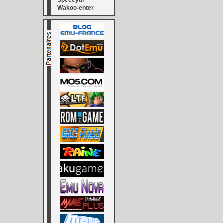
Speccyal
Wakoo-enter