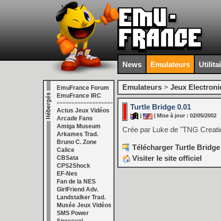
News
Emulateurs
Utilita
Emulateurs
>
Jeux Electron
EmuFrance Forum
EmuFrance IRC
===================
Turtle Bridge 0.01
Actus Jeux Vidéos
|
| Mise à jour : 02/05/2002
Arcade Fans
Amiga Museum
Crée par Luke de "TNG Creation"
Arkames Trad.
Bruno C. Zone
Télécharger Turtle Bridge
Calice
Visiter le site officiel
CBSata
CPS2Shock
EF-Nes
Fan de la NES
GirlFriend Adv.
Landstalker Trad.
Musée Jeux Vidéos
SMS Power