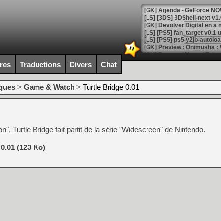
[GK] Agenda - GeForce NOW
[GK] Devolver Digital en a 
[LS] [PS5] ps5-y2jb-autolo
[GK] Pourquoi Marvel Tokon 
[GK] Test : Restory : Chill
ires
Traductions
Divers
Chat
[GK] GTA 6 : Rockstar Games
[GK] Hot Wheels Infinite Rus
[GK] Mémoire cash - Secret 
iques
>
Game & Watch
>
Turtle Bridge 0.01
[GK] Résultats Nintendo : 
[GK] Déjà des dégraissage
[Mo5] Brickboy cherche à r
, Turtle Bridge fait partit de la série "Widescreen" de Nintendo.
[GK] Minecraft et ses « Gra
[GK] Beast of Reincarnation
 0.01 (123 Ko)
[GK] Ubisoft : fin de parti
[GK] Mémoire cash - Metroid
[GK] Dan Houser (GTA) défe
[GK] Comment EA Sports FC
[GK] Crimson Moon : un Dark
[GK] Isle of Reveries : le j
[GK] Moonlighter 2 : The En
[GK] Capcom relance Monste