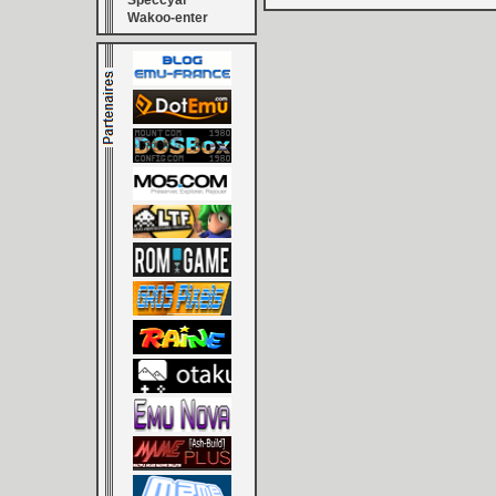
Speccyal
Wakoo-enter