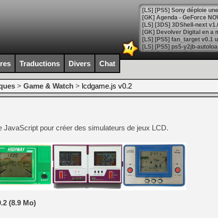
[GK] Agenda - GeForce NOW
[GK] Devolver Digital en a 
[LS] [PS5] ps5-y2jb-autolo
[GK] Pourquoi Marvel Tokon 
ires
Traductions
Divers
Chat
[GK] Test : Restory : Chill
[GK] GTA 6 : Rockstar Games
[GK] Hot Wheels Infinite Rus
iques
>
Game & Watch
>
lcdgame.js v0.2
[GK] Mémoire cash - Secret 
[GK] Résultats Nintendo : 
[GK] Déjà des dégraissage
e JavaScript pour créer des simulateurs de jeux LCD.
[Mo5] Brickboy cherche à r
[GK] Minecraft et ses « Gra
[GK] Beast of Reincarnation
[GK] Ubisoft : fin de parti
[GK] Mémoire cash - Metroid
[GK] Dan Houser (GTA) défe
[GK] Comment EA Sports FC
[GK] Crimson Moon : un Dark
[GK] Isle of Reveries : le j
[GK] Moonlighter 2 : The En
.2 (8.9 Mo)
[GK] Capcom relance Monste