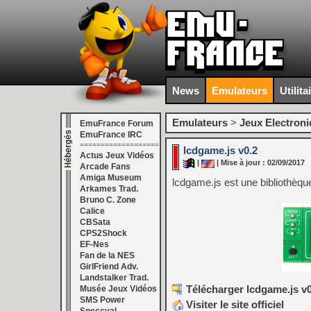
News
Emulateurs
Utilita
Emulateurs
>
Jeux Electron
EmuFrance Forum
EmuFrance IRC
===================
lcdgame.js v0.2
Actus Jeux Vidéos
|
| Mise à jour : 02/09/2017
Arcade Fans
Amiga Museum
lcdgame.js est une bibliothèqu
Arkames Trad.
Bruno C. Zone
Calice
CBSata
CPS2Shock
EF-Nes
Fan de la NES
GirlFriend Adv.
Landstalker Trad.
Télécharger lcdgame.js v0
Musée Jeux Vidéos
SMS Power
Visiter le site officiel