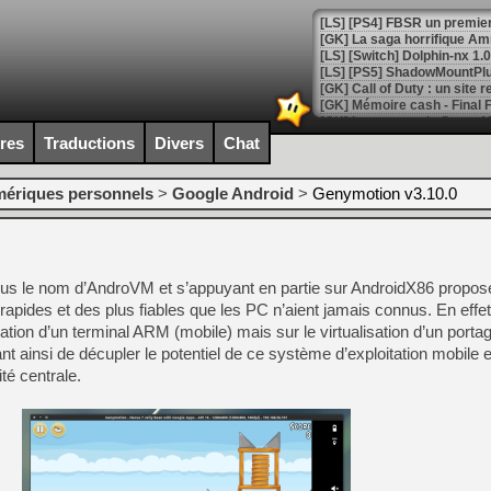
[GK] La saga horrifique Am
[GK] Le portage de Super M
[Mo5] Le jeu de course fut
ires
Traductions
Divers
Chat
[GK] Guillermo del Toro ado
[LTF] Eté 2026 - Séquence 
mériques personnels
>
Google Android
>
Genymotion v3.10.0
[GK] Mistfall Hunter : déjà 
[GK] Wo Long 2 évolue avec
[GK] Crossfire : un TPS à 100
[LS] [PS5] Premiers signes 
sous le nom d’AndroVM et s’appuyant en partie sur AndroidX86 propos
rapides et des plus fiables que les PC n’aient jamais connus. En eff
tion d’un terminal ARM (mobile) mais sur le virtualisation d’un porta
t ainsi de décupler le potentiel de ce système d’exploitation mobile 
té centrale.
[Mo5] DOOM arrive en cart
[GK] Bethesda fête les 30 
[GK] Roblox : l'action en B
[GK] Agenda - GeForce NOW