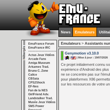
News
Emulateurs
Utilita
Emulateurs
>
Assistants nu
EmuFrance Forum
EmuFrance IRC
===================
Genymotion v3.10.0
Actus Jeux Vidéos
|
| Mise à jour : 19/07/2026
Arcade Fans
Amiga Museum
Ce projet initialement connu 
Arkames Trad.
expérience d’Android des plus 
Bruno C. Zone
ne se concentre pas sur l’émula
Calice
CBSata
pour plateformes X86 permettan
CPS2Shock
sur les ressources de votre uni
EF-Nes
Fan de la NES
GirlFriend Adv.
Landstalker Trad.
Musée Jeux Vidéos
SMS Power