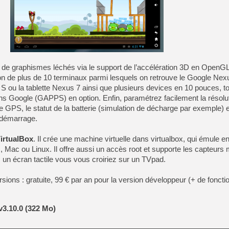
[GK] Devolver Digital en a 
[LS] [PS5] ps5-y2jb-autolo
[GK] Pourquoi Marvel Tokon 
[GK] Test : Restory : Chill
[GK] GTA 6 : Rockstar Games
[GK] Hot Wheels Infinite Rus
[GK] Mémoire cash - Secret 
si de graphismes léchés via le support de l’accélération 3D en Open
[GK] Résultats Nintendo : 
ation de plus de 10 terminaux parmi lesquels on retrouve le Google Nex
 ou la tablette Nexus 7 ainsi que plusieurs devices en 10 pouces, t
[GK] Déjà des dégraissage
ons Google (GAPPS) en option. Enfin, paramétrez facilement la résolut
[Mo5] Brickboy cherche à r
le GPS, le statut de la batterie (simulation de décharge par exemple) e
[GK] Minecraft et ses « Gra
 démarrage.
[GK] Beast of Reincarnation
[GK] Ubisoft : fin de parti
irtualBox
. Il crée une machine virtuelle dans virtualbox, qui émule e
Mac ou Linux. Il offre aussi un accès root et supporte les capteurs ma
z un écran tactile vous vous croiriez sur un TVpad.
ions : gratuite, 99 € par an pour la version développeur (+ de fonctio
3.10.0 (322 Mo)