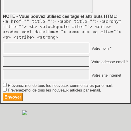
NOTE - Vous pouvez utilisez ces tags et attributs HTML:
<a href="" title=""> <abbr title=""> <acronym
title=""> <b> <blockquote cite=""> <cite>
<code> <del datetime=""> <em> <i> <q cite="">
<s> <strike> <strong>
Votre nom *
Votre adresse email *
Votre site internet
Prévenez-moi de tous les nouveaux commentaires par e-mail.
Prévenez-moi de tous les nouveaux articles par e-mail.