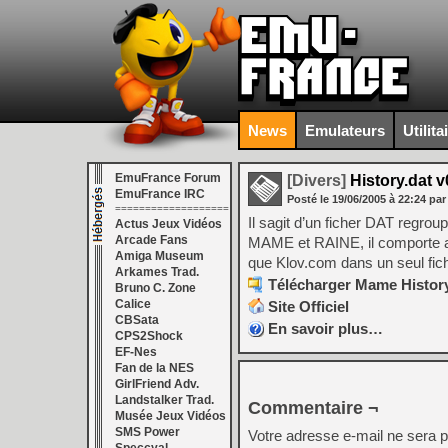
News
Emulateurs
Utilita
EmuFrance Forum
[Divers]
History.dat v
EmuFrance IRC
Posté le
19/06/2005
à
22:24
par
===================
Il sagit d’un ficher DAT regrou
Actus Jeux Vidéos
Arcade Fans
MAME et RAINE, il comporte aus
Amiga Museum
que Klov.com dans un seul fichi
Arkames Trad.
Télécharger Mame History
Bruno C. Zone
Calice
Site Officiel
CBSata
En savoir plus…
CPS2Shock
EF-Nes
Fan de la NES
GirlFriend Adv.
Landstalker Trad.
Commentaire ¬
Musée Jeux Vidéos
SMS Power
Votre adresse e-mail ne sera p