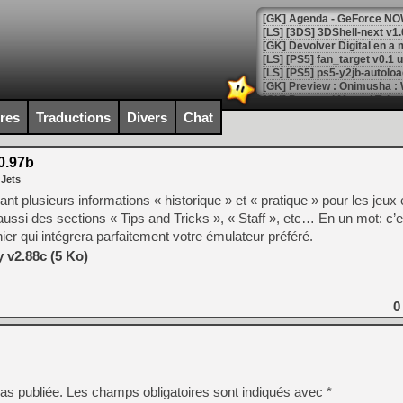
[GK] Agenda - GeForce NOW
[GK] Devolver Digital en a 
[LS] [PS5] ps5-y2jb-autolo
[GK] Pourquoi Marvel Tokon 
[GK] Test : Restory : Chill
ires
Traductions
Divers
Chat
[GK] GTA 6 : Rockstar Games
[GK] Hot Wheels Infinite Rus
[GK] Mémoire cash - Secret 
0.97b
[GK] Résultats Nintendo : 
 Jets
[GK] Déjà des dégraissage
pant plusieurs informations « historique » et « pratique » pour les jeu
si des sections « Tips and Tricks », « Staff », etc… En un mot: c’es
[Mo5] Brickboy cherche à r
er qui intégrera parfaitement votre émulateur préféré.
[GK] Minecraft et ses « Gra
 v2.88c (5 Ko)
[GK] Beast of Reincarnation
[GK] Ubisoft : fin de parti
[GK] Mémoire cash - Metroid
[GK] Dan Houser (GTA) défe
0
[GK] Comment EA Sports FC
[GK] Crimson Moon : un Dark
[GK] Isle of Reveries : le j
[GK] Moonlighter 2 : The En
[GK] Capcom relance Monste
as publiée.
Les champs obligatoires sont indiqués avec
*