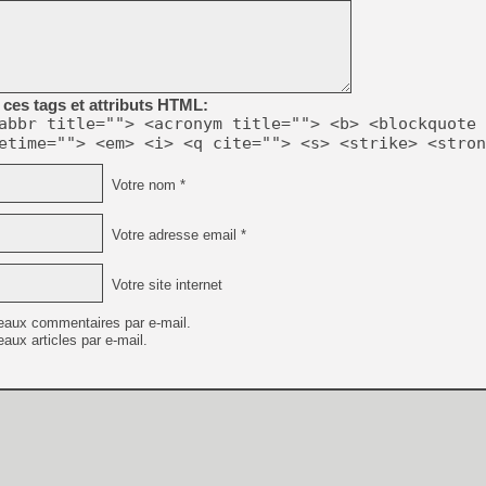
[Mo5] Deux inédits du Virtu
[GK] Le beat'em up The Walk
[GK] Endless Legend 2 : enf
ces tags et attributs HTML:
abbr title=""> <acronym title=""> <b> <blockquote 
etime=""> <em> <i> <q cite=""> <s> <strike> <stron
[LS] [PS5] Le WebKit Userl
Votre nom *
[GK] Oubliez Crazy Taxi, S
Votre adresse email *
[LS] [Switch] NSZ 5.0.0 es
Votre site internet
[GK] No More Room in Hell 2
[GK] Un chatbot Atelier Ryz
eaux commentaires par e-mail.
aux articles par e-mail.