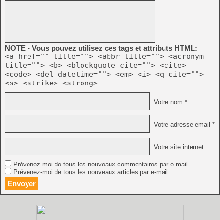
NOTE - Vous pouvez utilisez ces tags et attributs HTML:
<a href="" title=""> <abbr title=""> <acronym
title=""> <b> <blockquote cite=""> <cite>
<code> <del datetime=""> <em> <i> <q cite="">
<s> <strike> <strong>
Votre nom *
Votre adresse email *
Votre site internet
Prévenez-moi de tous les nouveaux commentaires par e-mail.
Prévenez-moi de tous les nouveaux articles par e-mail.