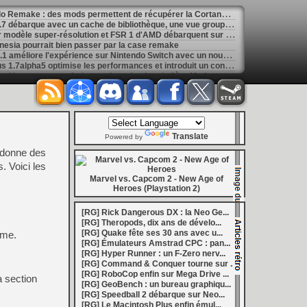
[
GK] Gravure de mods - Halo Remake : des mods permettent de récupérer la Cortana originale
[
LS] [PS4] PS4 PKG Tool v1.7 débarque avec un cache de bibliothèque, une vue groupée et de nombreuses optimisations
[
LS] [PS4] FBSR un premier modèle super-résolution et FSR 1 d'AMD débarquent sur PS4
nesia pourrait bien passer par la case remake
[
LS] [Switch] Dolphin-nx 1.0.1 améliore l'expérience sur Nintendo Switch avec un nouvel updater intégré
[
LS] [PS5] ShadowMountPlus 1.7alpha5 optimise les performances et introduit un contrôle ventilateur
[
GK] Call of Duty : un site rend hommage aux furieux salons de chat de l'ère Modern Warfare et Black Ops
[
GK] Mémoire cash - Final Fantasy Crystal Chronicles, une exclusivité GameCube avant tout symbolique
ario 64 sur PlayStation 1 avance bien
uriste Hyper Runner en approche sur Amiga
re et déteste Dead Cells à la fois
[
GK] Mémoire cash - Dead Rising reste l'une des meilleures incarnations de l'esprit Xbox 360
Translate
6
Powered by
[
GK] Ubisoft, Capcom, Take-Two : l'arrêt des jeux PlayStation sur disque n'émeut aucun grand éditeur
l donne des
1 million de joueurs pour le dernier extraction slasher fantasy
. Voici les
 un monde plus ouvert et des combats plus verticaux
 millions de dollars... qui licencie déjà
Marvel vs. Capcom 2 - New Age of
Heroes (Playstation 2)
de vie pour Yarpe sur le firmware 14.00 bêta
[
GK] Game and watch - Zelda : le film a trouvé son Ganondorf, Sam Neill aura un rôle posthume
[
GK] Ghost Recon Wildlands revient avec une nouvelle mission, le retour de Predator, le tout en 4K et 60 FPS
[RG] Rick Dangerous DX : la Neo Ge...
[
GK] Mémoire cash - En 2008, Tales of Vesperia réussissait l'alliance du fond et de la forme
[RG] Theropods, dix ans de dévelo...
[
LS] [PS5] Kyty PS5 accélère encore : Quake II devient entièrement jouable, de nouveaux jeux tournent à 60 FPS
[RG] Quake fête ses 30 ans avec u...
ême.
[
GK] Assassin's Creed : Éric Baptizat, le réalisateur d'AC Valhalla fait son retour chez Ubisoft
[RG] Émulateurs Amstrad CPC : pan...
[
GK] La saga de romans La Guerre des Clans sera adaptée en jeu de rôle au tour par tour
[RG] Hyper Runner : un F-Zero nerv...
ouche Evercade et en bundle avec la portable Nexus
[RG] Command & Conquer tourne sur ...
ans de Quake avec un gros DLC gratuit
[RG] RoboCop enfin sur Mega Drive ...
 section
ourse s'effondre de 70 % après des résultats décevants
[RG] GeoBench : un bureau graphiqu...
[
GK] Mémoire cash - Dead Cells : l'art subtil de transformer la mort en shoot de dopamine
[RG] Speedball 2 débarque sur Neo...
[
LS] [PS5] Sony déploie une bêta du firmware PS5 : PSSR 2.0 activé par défaut sur PS5 Pro
[RG] Le Macintosh Plus enfin émul...