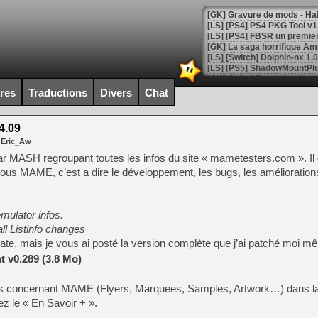
[GK] La saga horrifique Am
ires
Traductions
Divers
Chat
[GK] Le portage de Super M
[Mo5] Le jeu de course fut
[GK] Guillermo del Toro ado
4.09
 Eric_Aw
[LTF] Eté 2026 - Séquence 
u par MASH regroupant toutes les infos du site « mametesters.com ». I
[GK] Mistfall Hunter : déjà 
sous MAME, c’est a dire le développement, les bugs, les améliorations
[GK] Wo Long 2 évolue avec
[GK] Crossfire : un TPS à 100
[LS] [PS5] Premiers signes 
ulator infos.
ll Listinfo changes
pdate, mais je vous ai posté la version complète que j’ai patché moi m
 v0.289 (3.8 Mo)
[Mo5] DOOM arrive en cart
[GK] Bethesda fête les 30 
ers concernant MAME (Flyers, Marquees, Samples, Artwork…) dans la
[GK] Roblox : l'action en B
z le « En Savoir + ».