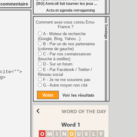
 : au moins 26 nouveautés en août
commentaire
[RG] Amico8 fait tourner les jeux ...
[
LS] [3DS] 3DShell-next v1.00 le gestionnaire 3DS fait peau neuve avec un lecteur PDF et un moteur entièrement revu
Actu et agenda retrogaming
marre de la Bourse
[
LS] [PS5] fan_target v0.1 un payload PS5 qui permet de personnaliser la température cible du ventilateur
ader passe en v0.9.1 avec le support de YouTube 01.009.253
Comment avez-vous connu Emu-
[
GK] Preview : Onimusha : Way of the Sword s'égare-t-il dans son pseudo monde ouvert ?
France ?
: Fighting Souls n'aura pas de test aujourd'hui
A - Moteur de recherche
 Electronics Repairs porte bien son nom
(Google, Bing, Yahoo...)
 vous invite à regarder Netflix le 27 août à 21h
h : la gestion de bolides en plastique, c'est un métier
B - Par un de nos partenaires
of Mana, le jeu qui a ensorcelé une génération
(colonne de gauche)
les ventes de Switch 2 dépassent déjà celles de la GameCube
C - Par vos connaissances
[
GK] Kingdom Hearts : accusé d'utiliser l'IA générative sur son visuel de promo, Square Enix invoque « l'erreur humaine »
(bouche à oreilles)
s autour de Halo : Campaign Evolved
D - Sur un forum
[
GK] Inspiré par System Shock 2 et Doom 3, le FPS DERELIKT veut vous foutre la trouille à la fin 2026
E - Par Facebook / Twitter /
cite="">
ecréer l’affichage emblématique de la Game Boy
Réseau social
phismes Éclatants » arriveront sur Switch 2 en octobre
g>
F - Je ne me souviens pas
[
LS] [XB360] Xbox360BadUpdate v1.3 l'exploit Xbox 360 gagne en fiabilité et ajoute un mode de récupération
 : après un accueil mitigé, Game Freak va revoir sa copie
G - Autre moyen non cité
e pour Champions Tactics, le jeu NFT ferme ses portes
[
GK] Mémoire cash - Bokujō Monogatari : que vous l'appeliez Harvest Moon ou Story of Seasons, le premier jeu de ferme a 30 ans
Voir les résultats