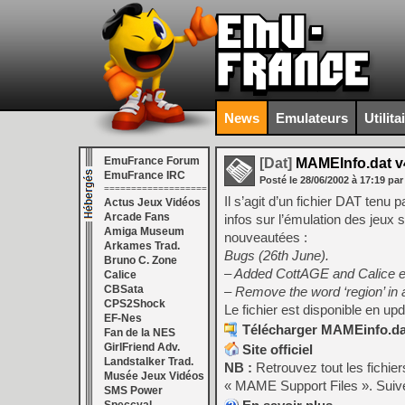
News
Emulateurs
Utilita
EmuFrance Forum
[Dat]
MAMEInfo.dat v
EmuFrance IRC
Posté le
28/06/2002
à
17:19
par
===================
Il s’agit d’un fichier DAT ten
Actus Jeux Vidéos
Arcade Fans
infos sur l’émulation des jeux 
Amiga Museum
nouveautées :
Arkames Trad.
Bugs (26th June).
Bruno C. Zone
– Added CottAGE and Calice em
Calice
CBSata
– Remove the word ‘region’ in a
CPS2Shock
Le fichier est disponible en u
EF-Nes
Télécharger MAMEinfo.dat
Fan de la NES
GirlFriend Adv.
Site officiel
Landstalker Trad.
NB :
Retrouvez tout les fichi
Musée Jeux Vidéos
« MAME Support Files ». Suive
SMS Power