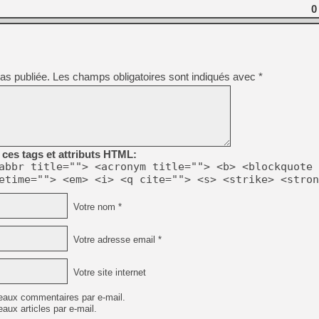
[GK] Agenda - GeForce NOW
0
[GK] Devolver Digital en a 
[LS] [PS5] ps5-y2jb-autolo
[GK] Pourquoi Marvel Tokon 
as publiée.
Les champs obligatoires sont indiqués avec
*
[GK] Test : Restory : Chill
[GK] GTA 6 : Rockstar Games
[GK] Hot Wheels Infinite Rus
[GK] Mémoire cash - Secret 
[GK] Résultats Nintendo : 
[GK] Déjà des dégraissage
ces tags et attributs HTML:
abbr title=""> <acronym title=""> <b> <blockquote 
[Mo5] Brickboy cherche à r
[GK] Minecraft et ses « Gra
etime=""> <em> <i> <q cite=""> <s> <strike> <stron
[GK] Beast of Reincarnation
Votre nom *
[GK] Ubisoft : fin de parti
Votre adresse email *
Votre site internet
eaux commentaires par e-mail.
aux articles par e-mail.