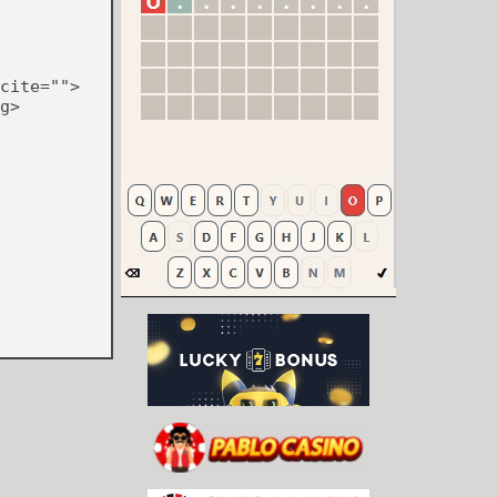
cite="">
g>