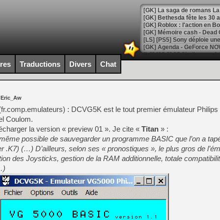
[GK] Bethesda fête les 30 
[GK] Roblox : l'action en B
[GK] Agenda - GeForce NOW
[GK] Devolver Digital en a 
ires
Traductions
Divers
Chat
[LS] [PS5] ps5-y2jb-autolo
[GK] Pourquoi Marvel Tokon 
 Eric_Aw
[GK] Test : Restory : Chill
[GK] GTA 6 : Rockstar Games
r.comp.emulateurs) : DCVG5K est le tout premier émulateur Philip
[GK] Hot Wheels Infinite Rus
iel Coulom.
[GK] Mémoire cash - Secret 
charger la version « preview 01 ». Je cite «
Titan
[GK] Résultats Nintendo : 
» :
st même possible de sauvegarder un programme BASIC que l’on a tap
[GK] Déjà des dégraissage
er .K7) (…) D’ailleurs, selon ses « pronostiques », le plus gros de l’é
ion des Joysticks, gestion de la RAM additionnelle, totale compatibili
[GK] Minecraft et ses « Gra
…)
[GK] Beast of Reincarnation
[GK] Ubisoft : fin de parti
[GK] Mémoire cash - Metroid
[GK] Dan Houser (GTA) défe
[GK] Comment EA Sports FC
[GK] Crimson Moon : un Dark
[GK] Isle of Reveries : le j