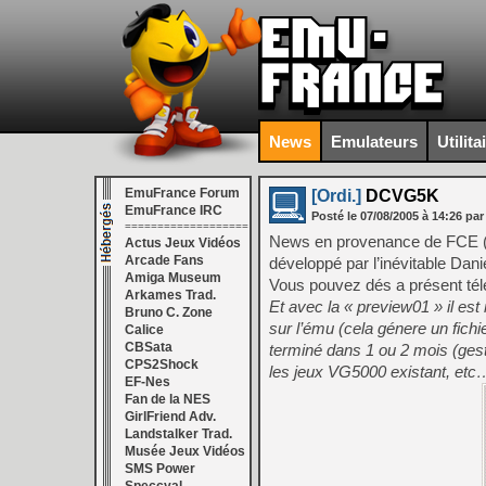
News
Emulateurs
Utilita
EmuFrance Forum
[Ordi.]
DCVG5K
EmuFrance IRC
Posté le
07/08/2005
à
14:26
par
===================
News en provenance de FCE (f
Actus Jeux Vidéos
Arcade Fans
développé par l’inévitable Dan
Amiga Museum
Vous pouvez dés a présent télé
Arkames Trad.
Et avec la « preview01 » il e
Bruno C. Zone
sur l’ému (cela génere un fichi
Calice
CBSata
terminé dans 1 ou 2 mois (gest
CPS2Shock
les jeux VG5000 existant, etc
EF-Nes
Fan de la NES
GirlFriend Adv.
Landstalker Trad.
Musée Jeux Vidéos
SMS Power