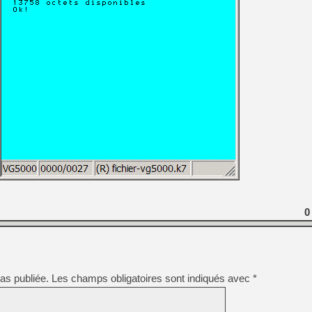
[GK] Moonlighter 2 : The En
[GK] Capcom relance Monste
[GK] Le beat'em up The Walk
[GK] Endless Legend 2 : enf
[LS] [PS5] Le WebKit Userl
[GK] Oubliez Crazy Taxi, S
[LS] [Switch] NSZ 5.0.0 es
0
as publiée.
Les champs obligatoires sont indiqués avec
*