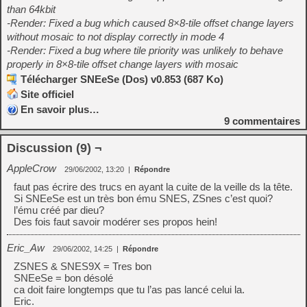
than 64kbit
-Render: Fixed a bug which caused 8×8-tile offset change layers
without mosaic to not display correctly in mode 4
-Render: Fixed a bug where tile priority was unlikely to behave
properly in 8×8-tile offset change layers with mosaic
Télécharger SNEeSe (Dos) v0.853 (687 Ko)
Site officiel
En savoir plus…
9
commentaires
Discussion (9) ¬
AppleCrow
29/06/2002, 13:20
|
Répondre
faut pas écrire des trucs en ayant la cuite de la veille ds la tête.
Si SNEeSe est un très bon ému SNES, ZSnes c’est quoi?
l’ému créé par dieu?
Des fois faut savoir modérer ses propos hein!
Eric_Aw
29/06/2002, 14:25
|
Répondre
ZSNES & SNES9X = Tres bon
SNEeSe = bon désolé
ca doit faire longtemps que tu l’as pas lancé celui la.
Eric.