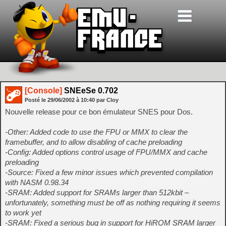
[Console]
SNEeSe 0.702
Posté le
29/06/2002
à
10:40
par Cloy
Nouvelle release pour ce bon émulateur SNES pour Dos.
-Other: Added code to use the FPU or MMX to clear the
framebuffer, and to allow disabling of cache preloading
-Config: Added options control usage of FPU/MMX and cache
preloading
-Source: Fixed a few minor issues which prevented compilation
with NASM 0.98.34
-SRAM: Added support for SRAMs larger than 512kbit –
unfortunately, something must be off as nothing requiring it seems
to work yet
-SRAM: Fixed a serious bug in support for HiROM SRAM larger