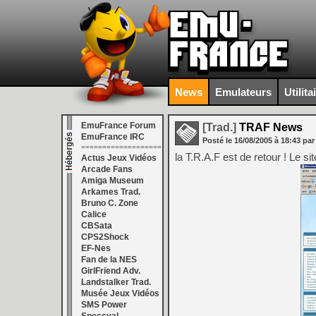
News
Emulateurs
Utilita
EmuFrance Forum
[Trad.]
TRAF News
EmuFrance IRC
Posté le
16/08/2005
à
18:43
par
===================
la T.R.A.F est de retour ! Le sit
Actus Jeux Vidéos
Arcade Fans
Amiga Museum
Arkames Trad.
Bruno C. Zone
Calice
CBSata
CPS2Shock
EF-Nes
Fan de la NES
GirlFriend Adv.
Landstalker Trad.
Musée Jeux Vidéos
SMS Power