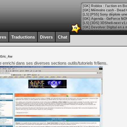
[GK] Roblox : l'action en B
[GK] Agenda - GeForce NOW
[GK] Devolver Digital en a 
[LS] [PS5] ps5-y2jb-autolo
ires
Traductions
Divers
Chat
[GK] Pourquoi Marvel Tokon 
[GK] Test : Restory : Chill
[GK] GTA 6 : Rockstar Games
 Eric_Aw
[GK] Hot Wheels Infinite Rus
[GK] Mémoire cash - Secret 
e enrichi dans ses diverses sections outils/tutoriels fr/liens.
[GK] Résultats Nintendo : 
[GK] Déjà des dégraissage
[Mo5] Brickboy cherche à r
[GK] Minecraft et ses « Gra
[GK] Beast of Reincarnation
[GK] Ubisoft : fin de parti
[GK] Mémoire cash - Metroid
[GK] Dan Houser (GTA) défe
[GK] Comment EA Sports FC
[GK] Crimson Moon : un Dark
[GK] Isle of Reveries : le j
[GK] Moonlighter 2 : The En