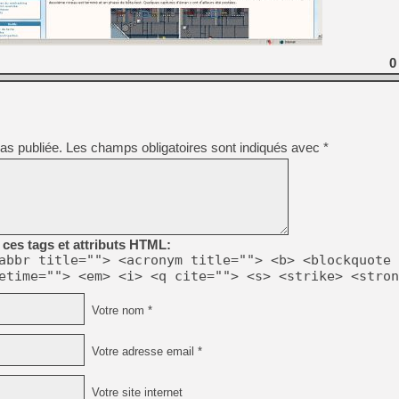
[GK] Capcom relance Monste
0
[Mo5] Deux inédits du Virtu
[GK] Le beat'em up The Walk
[GK] Endless Legend 2 : enf
as publiée.
Les champs obligatoires sont indiqués avec
*
[LS] [PS5] Le WebKit Userl
[GK] Oubliez Crazy Taxi, S
ces tags et attributs HTML:
[LS] [Switch] NSZ 5.0.0 es
abbr title=""> <acronym title=""> <b> <blockquote 
etime=""> <em> <i> <q cite=""> <s> <strike> <stron
[GK] Bethesda fête les 30 
Votre nom *
Votre adresse email *
Votre site internet