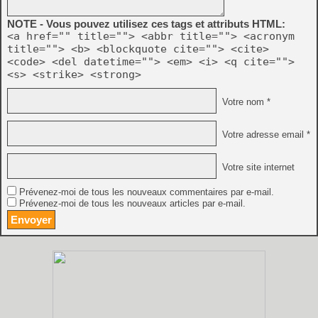
NOTE - Vous pouvez utilisez ces tags et attributs HTML:
<a href="" title=""> <abbr title=""> <acronym
title=""> <b> <blockquote cite=""> <cite>
<code> <del datetime=""> <em> <i> <q cite="">
<s> <strike> <strong>
Votre nom *
Votre adresse email *
Votre site internet
Prévenez-moi de tous les nouveaux commentaires par e-mail.
Prévenez-moi de tous les nouveaux articles par e-mail.