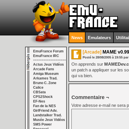
News
Emulateurs
Utilita
EmuFrance Forum
[Arcade]
MAME v0.99
EmuFrance IRC
Posté le
28/08/2005
à
19:55
par
===================
On apprends sur
MAMEDev.
Actus Jeux Vidéos
Arcade Fans
un patch a appliquer sur les 
Amiga Museum
qui va bien.
Arkames Trad.
Bruno C. Zone
Calice
CBSata
Commentaire ¬
CPS2Shock
EF-Nes
Votre adresse e-mail ne sera p
Fan de la NES
GirlFriend Adv.
Landstalker Trad.
Musée Jeux Vidéos
SMS Power