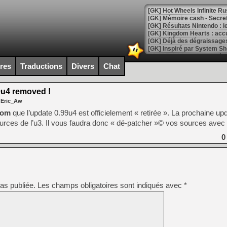
[GK] Hot Wheels Infinite Rus
[GK] Mémoire cash - Secret 
[GK] Résultats Nintendo : 
[GK] Déjà des dégraissage
[Mo5] Brickboy cherche à r
[GK] Minecraft et ses « Gra
ires
Traductions
Divers
Chat
[GK] Beast of Reincarnation
[GK] Ubisoft : fin de parti
u4 removed !
[GK] Mémoire cash - Metroid
 Eric_Aw
[GK] Dan Houser (GTA) défe
[GK] Comment EA Sports FC
com
que l’update 0.99u4 est officielement « retirée ». La prochaine up
[GK] Crimson Moon : un Dark
sources de l’u3. Il vous faudra donc « dé-patcher »© vos sources av
[GK] Isle of Reveries : le j
[GK] Moonlighter 2 : The En
0
[GK] Capcom relance Monste
[Mo5] Deux inédits du Virtu
as publiée.
Les champs obligatoires sont indiqués avec
*
[GK] Le beat'em up The Walk
[GK] Endless Legend 2 : enf