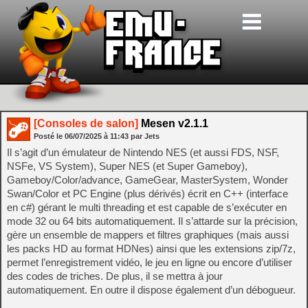
[Consoles de salon]
Mesen v2.1.1
Posté le
06/07/2025
à
11:43
par Jets
Il s’agit d’un émulateur de Nintendo NES (et aussi FDS, NSF,
NSFe, VS System), Super NES (et Super Gameboy),
Gameboy/Color/advance, GameGear, MasterSystem, Wonder
Swan/Color et PC Engine (plus dérivés) écrit en C++ (interface
en c#) gérant le multi threading et est capable de s’exécuter en
mode 32 ou 64 bits automatiquement. Il s’attarde sur la précision,
gère un ensemble de mappers et filtres graphiques (mais aussi
les packs HD au format HDNes) ainsi que les extensions zip/7z,
permet l’enregistrement vidéo, le jeu en ligne ou encore d’utiliser
des codes de triches. De plus, il se mettra à jour
automatiquement. En outre il dispose également d’un débogueur.