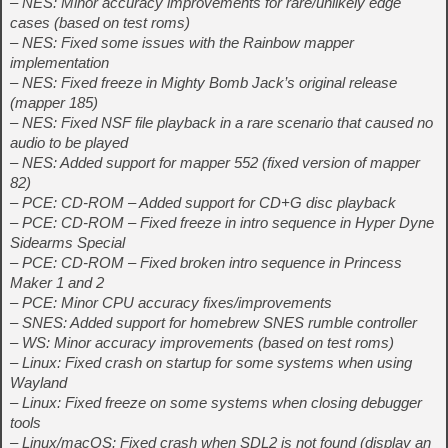
– NES: Minor accuracy improvements for rare/unlikely edge
cases (based on test roms)
– NES: Fixed some issues with the Rainbow mapper
implementation
– NES: Fixed freeze in Mighty Bomb Jack’s original release
(mapper 185)
– NES: Fixed NSF file playback in a rare scenario that caused no
audio to be played
– NES: Added support for mapper 552 (fixed version of mapper
82)
– PCE: CD-ROM – Added support for CD+G disc playback
– PCE: CD-ROM – Fixed freeze in intro sequence in Hyper Dyne
Sidearms Special
– PCE: CD-ROM – Fixed broken intro sequence in Princess
Maker 1 and 2
– PCE: Minor CPU accuracy fixes/improvements
– SNES: Added support for homebrew SNES rumble controller
– WS: Minor accuracy improvements (based on test roms)
– Linux: Fixed crash on startup for some systems when using
Wayland
– Linux: Fixed freeze on some systems when closing debugger
tools
– Linux/macOS: Fixed crash when SDL2 is not found (display an