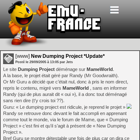
[www]
New Dumping Project *Update*
Posté le
29/09/2005
à
13:05
par Jets
Le site
Dumping Project
déménage sur
MameWorld
.
A la base, le projet était géré par Randy (Mr Goodwraith).
Or Mr Guru a décidé que c’était nul, donc à pris le nom direct,
repris le contenu, migré vers
MameWorld
, sans en informer
Randy (qui de plus aurait dit « oui »), il a donc tout déménagé
sans rien dire (t’y crois toi ??).
Guru: « Le dumping project est ridicule, je reprend le projet »
Randy se retrouve donc devant le fait accompli en apprenant
comme tout le monde, via le forum de Mame, que « Dumping
Project » c’est fini et qu’il s’agit à présent de « New Dumping
Project ».
Bref Guru se montre détestable une fois de plus car on dira ce