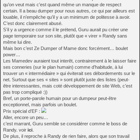
qu’on veut mais c’est quand même un manque de respect
certain. Il a beau dumper pour nous autres, ce qui par ailleurs est
louable, il n’empêche qu’il y a un minimum de politesse à avoir.
C’est donc clairement abusé.
S’il y a urgence comme il le prétend, Guru aurait pu créer une
page temporaire sur son site, plutôt que « virer » Randy sans
même lui dire.
Mais bon c’est Ze Dumper of Mame donc forcément… boulet
power…
Les Mamedev auraient tout interêt, contrairement à le laisser faire
ses conneries (sur le plan humain) comme d’habitude, à lui
trouver un « intermédiaire » qui éviterait ses débordements sur le
net. Surtout que ses « sites » sont plutôt juste des listes (peut-
être interessantes, mais coté développement de site Web, c’est
pas trop compliqué :))
Bref, un porte-parole humain pour un dumpeur peut-être
exceptionnel, mais parfois un boulet.
Prix spécial d’EF :
Aller, encore un peu…
c’est marrant, Guru semble se considérer comme le boss de
Randy. voir
ici
.
De plus, il reproche à Randy de rien faire, alors que son travail