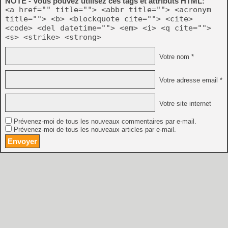
NOTE - Vous pouvez utilisez ces tags et attributs HTML:
<a href="" title=""> <abbr title=""> <acronym
title=""> <b> <blockquote cite=""> <cite>
<code> <del datetime=""> <em> <i> <q cite="">
<s> <strike> <strong>
Votre nom *
Votre adresse email *
Votre site internet
Prévenez-moi de tous les nouveaux commentaires par e-mail.
Prévenez-moi de tous les nouveaux articles par e-mail.