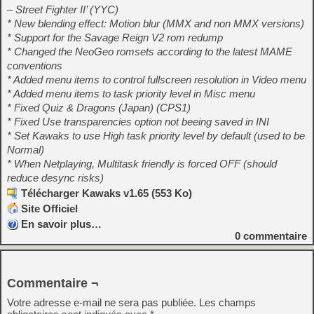
– Street Fighter II’ (YYC)
* New blending effect: Motion blur (MMX and non MMX versions)
* Support for the Savage Reign V2 rom redump
* Changed the NeoGeo romsets according to the latest MAME
conventions
* Added menu items to control fullscreen resolution in Video menu
* Added menu items to task priority level in Misc menu
* Fixed Quiz & Dragons (Japan) (CPS1)
* Fixed Use transparencies option not beeing saved in INI
* Set Kawaks to use High task priority level by default (used to be
Normal)
* When Netplaying, Multitask friendly is forced OFF (should
reduce desync risks)
Télécharger Kawaks v1.65 (553 Ko)
Site Officiel
En savoir plus…
0
commentaire
Commentaire ¬
Votre adresse e-mail ne sera pas publiée.
Les champs