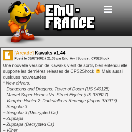
[Arcade]
Kawaks v1.44
Posté le
03/07/2002
à
21:35
par Eric_Aw
| Source :
CPS2Shock
Une nouvelle version de Kawaks vient de sortir, bien entendu elle
supporte les dernières releases de CPS2Shock
Mais aussi
quelques nouveautées :
* New drivers:
– Dungeons and Dragons: Tower of Doom (US 940125)
– Marvel Super Heroes Vs. Street Fighter (US 970827)
– Vampire Hunter 2: Darkstalkers Revenge (Japan 970913)
– Sengoku 3
– Sengoku 3 (Decrypted Cs)
– Zuppapa
– Zuppapa (Decrypted Cs)
– Vliner