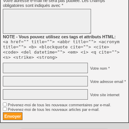
Votre adresse e-mail ne sera pas publiée.
Les champs
obligatoires sont indiqués avec
*
NOTE - Vous pouvez utilisez ces tags et attributs HTML:
<a href="" title=""> <abbr title=""> <acronym
title=""> <b> <blockquote cite=""> <cite>
<code> <del datetime=""> <em> <i> <q cite="">
<s> <strike> <strong>
Votre nom *
Votre adresse email *
Votre site internet
Prévenez-moi de tous les nouveaux commentaires par e-mail.
Prévenez-moi de tous les nouveaux articles par e-mail.