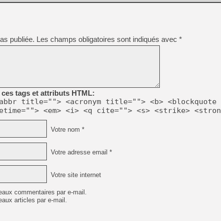
[Mo5] DOOM arrive en cart
[GK] Bethesda fête les 30 
[GK] Roblox : l'action en B
as publiée.
Les champs obligatoires sont indiqués avec
*
[GK] Agenda - GeForce NOW
[GK] Devolver Digital en a 
[LS] [PS5] ps5-y2jb-autolo
ces tags et attributs HTML:
[GK] Pourquoi Marvel Tokon 
abbr title=""> <acronym title=""> <b> <blockquote 
[GK] Test : Restory : Chill
etime=""> <em> <i> <q cite=""> <s> <strike> <stron
[GK] GTA 6 : Rockstar Games
[GK] Hot Wheels Infinite Rus
Votre nom *
[GK] Mémoire cash - Secret 
[GK] Résultats Nintendo : 
[GK] Dans ce jeu de platefo
Votre adresse email *
Votre site internet
eaux commentaires par e-mail.
aux articles par e-mail.