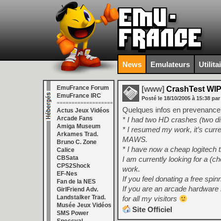
News
Emulateurs
Utilita
EmuFrance Forum
[www]
CrashTest WI
EmuFrance IRC
Posté le
18/10/2005
à
15:38
par
===================
Quelques infos en prevenance
Actus Jeux Vidéos
Arcade Fans
* I had two HD crashes (two dif
Amiga Museum
* I resumed my work, it’s curr
Arkames Trad.
MAWS.
Bruno C. Zone
* I have now a cheap logitech 
Calice
CBSata
I am currently looking for a 
CPS2Shock
work.
EF-Nes
If you feel donating a free spin
Fan de la NES
If you are an arcade hardware 
GirlFriend Adv.
Landstalker Trad.
for all my visitors
Musée Jeux Vidéos
Site Officiel
SMS Power