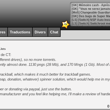
[GK] Mémoire cash - Après 
[GK] "Vous ne serez jamais
[Mo5] Changeable Guardian 
[GK] Des bugs de Super Mar
[LS] [Switch] NSP Auto Inst
ires
Traductions
Divers
Chat
[GK] La saga horrifique Am
P
 Jets
 de CT:
ferent drives), so no more torrents.
[GK] Le portage de Super M
ently almost done. 1130 pngs (28 Mb), and 170 Mngs (1 Gb). Most of it
[Mo5] Le jeu de course fut
[GK] Guillermo del Toro ado
trackball, which makes it much better for trackball games.
[LTF] Eté 2026 - Séquence 
(cheap, donation, whatever) spinner solution, which would help me i
[GK] Mistfall Hunter : déjà 
[GK] Wo Long 2 évolue avec
ner or donating via paypal, just use the button.
[GK] Crossfire : un TPS à 100
manufacturer and you feel like helping me, I’ll make a review of hard
[LS] [PS5] Premiers signes 
0