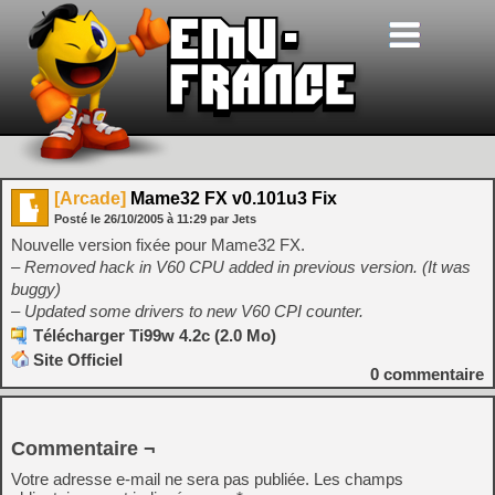
[Arcade]
Mame32 FX v0.101u3 Fix
Posté le
26/10/2005
à
11:29
par Jets
Nouvelle version fixée pour Mame32 FX.
– Removed hack in V60 CPU added in previous version. (It was
buggy)
– Updated some drivers to new V60 CPI counter.
Télécharger Ti99w 4.2c (2.0 Mo)
Site Officiel
0
commentaire
Commentaire ¬
Votre adresse e-mail ne sera pas publiée.
Les champs