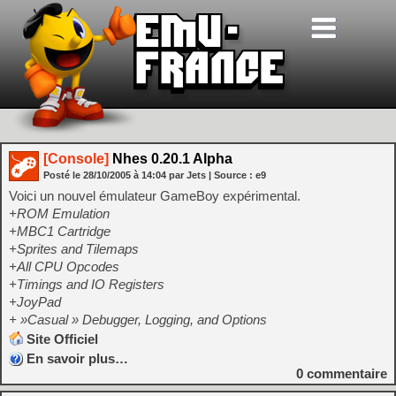
[Console]
Nhes 0.20.1 Alpha
Posté le
28/10/2005
à
14:04
par Jets
| Source :
e9
Voici un nouvel émulateur GameBoy expérimental.
+ROM Emulation
+MBC1 Cartridge
+Sprites and Tilemaps
+All CPU Opcodes
+Timings and IO Registers
+JoyPad
+ »Casual » Debugger, Logging, and Options
Site Officiel
En savoir plus…
0
commentaire