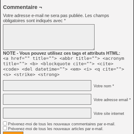
Commentaire ¬
Votre adresse e-mail ne sera pas publiée.
Les champs
obligatoires sont indiqués avec
*
NOTE - Vous pouvez utilisez ces tags et attributs HTML:
<a href="" title=""> <abbr title=""> <acronym
title=""> <b> <blockquote cite=""> <cite>
<code> <del datetime=""> <em> <i> <q cite="">
<s> <strike> <strong>
Votre nom *
Votre adresse email *
Votre site internet
Prévenez-moi de tous les nouveaux commentaires par e-mail.
Prévenez-moi de tous les nouveaux articles par e-mail.