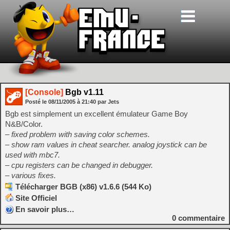
[Console]
Bgb v1.11
Posté le
08/11/2005
à
21:40
par Jets
Bgb est simplement un excellent émulateur Game Boy
N&B/Color.
– fixed problem with saving color schemes.
– show ram values in cheat searcher. analog joystick can be
used with mbc7.
– cpu registers can be changed in debugger.
– various fixes.
Télécharger BGB (x86) v1.6.6 (544 Ko)
Site Officiel
En savoir plus…
0
commentaire