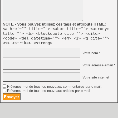
NOTE - Vous pouvez utilisez ces tags et attributs HTML:
<a href="" title=""> <abbr title=""> <acronym
title=""> <b> <blockquote cite=""> <cite>
<code> <del datetime=""> <em> <i> <q cite="">
<s> <strike> <strong>
Votre nom *
Votre adresse email *
Votre site internet
Prévenez-moi de tous les nouveaux commentaires par e-mail.
Prévenez-moi de tous les nouveaux articles par e-mail.