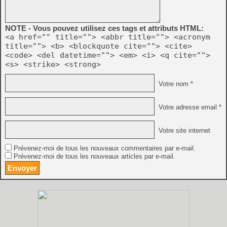
NOTE - Vous pouvez utilisez ces tags et attributs HTML:
<a href="" title=""> <abbr title=""> <acronym
title=""> <b> <blockquote cite=""> <cite>
<code> <del datetime=""> <em> <i> <q cite="">
<s> <strike> <strong>
Votre nom *
Votre adresse email *
Votre site internet
Prévenez-moi de tous les nouveaux commentaires par e-mail.
Prévenez-moi de tous les nouveaux articles par e-mail.