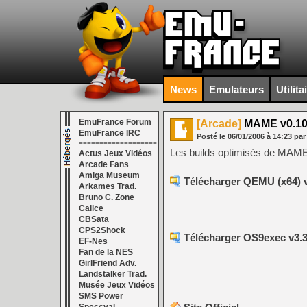
News
Emulateurs
Utilita
EmuFrance Forum
[Arcade]
MAME v0.10
EmuFrance IRC
Posté le
06/01/2006
à
14:23
par
===================
Les builds optimisés de MAME 
Actus Jeux Vidéos
Arcade Fans
Amiga Museum
Télécharger QEMU (x64) 
Arkames Trad.
Bruno C. Zone
Calice
CBSata
CPS2Shock
Télécharger OS9exec v3.3
EF-Nes
Fan de la NES
GirlFriend Adv.
Landstalker Trad.
Musée Jeux Vidéos
SMS Power