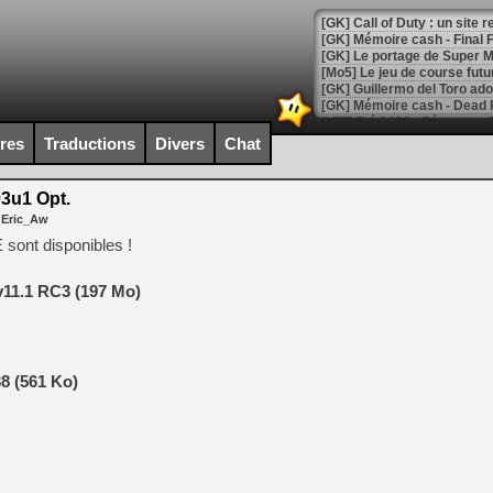
[GK] Le portage de Super M
[Mo5] Le jeu de course fut
[GK] Guillermo del Toro ado
[LTF] Eté 2026 - Séquence 
ires
Traductions
Divers
Chat
[GK] Mistfall Hunter : déjà 
[GK] Wo Long 2 évolue avec
[GK] Crossfire : un TPS à 100
3u1 Opt.
[LS] [PS5] Premiers signes 
 Eric_Aw
sont disponibles !
v11.1 RC3 (197 Mo)
[Mo5] DOOM arrive en cart
[GK] Bethesda fête les 30 
[GK] Roblox : l'action en B
8 (561 Ko)
[GK] Agenda - GeForce NOW
[GK] Devolver Digital en a 
[LS] [PS5] ps5-y2jb-autolo