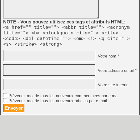
NOTE - Vous pouvez utilisez ces tags et attributs HTML:
<a href="" title=""> <abbr title=""> <acronym
title=""> <b> <blockquote cite=""> <cite>
<code> <del datetime=""> <em> <i> <q cite="">
<s> <strike> <strong>
Votre nom *
Votre adresse email *
Votre site internet
Prévenez-moi de tous les nouveaux commentaires par e-mail.
Prévenez-moi de tous les nouveaux articles par e-mail.