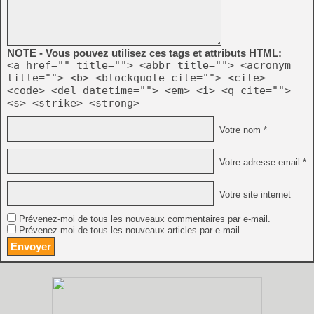
NOTE - Vous pouvez utilisez ces tags et attributs HTML:
<a href="" title=""> <abbr title=""> <acronym
title=""> <b> <blockquote cite=""> <cite>
<code> <del datetime=""> <em> <i> <q cite="">
<s> <strike> <strong>
Votre nom *
Votre adresse email *
Votre site internet
Prévenez-moi de tous les nouveaux commentaires par e-mail.
Prévenez-moi de tous les nouveaux articles par e-mail.