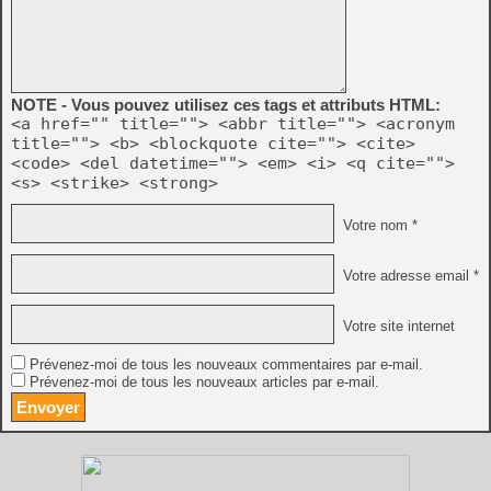
NOTE - Vous pouvez utilisez ces tags et attributs HTML:
<a href="" title=""> <abbr title=""> <acronym
title=""> <b> <blockquote cite=""> <cite>
<code> <del datetime=""> <em> <i> <q cite="">
<s> <strike> <strong>
Votre nom *
Votre adresse email *
Votre site internet
Prévenez-moi de tous les nouveaux commentaires par e-mail.
Prévenez-moi de tous les nouveaux articles par e-mail.