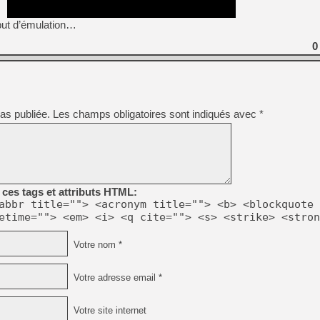
[GK] No More Room in Hell 2
but d’émulation…
[GK] Un chatbot Atelier Ryz
0
[GK] Mémoire cash - Splatte
[GK] Nvidia : le prix des 
[GK] Suikoden Star Leap : 
[Mo5] La mini borne d’arc
[GK] Atari renoue avec les 
as publiée.
Les champs obligatoires sont indiqués avec
[GK] Le studio de FIFA Worl
*
[GK] La PlayStation 1 en L
[GK] Dawn of War 4 : les Né
[GK] CloverPit : l'héritier
[GK] Stellar Blade : Blood R
[GK] Palworld Online est a
ces tags et attributs HTML:
[GK] Wuchang 2 : le souls-l
abbr title=""> <acronym title=""> <b> <blockquote 
etime=""> <em> <i> <q cite=""> <s> <strike> <stron
[GK] Minecraft et ses « Gra
Votre nom *
Votre adresse email *
Votre site internet