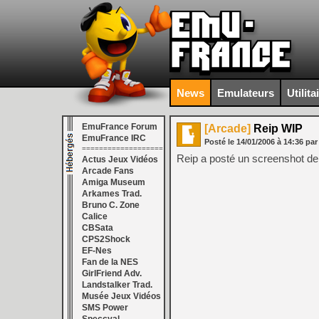
News
Emulateurs
Utilita
EmuFrance Forum
[Arcade]
Reip WIP
EmuFrance IRC
Posté le
14/01/2006
à
14:36
par
===================
Reip a posté un screenshot d
Actus Jeux Vidéos
Arcade Fans
Amiga Museum
Arkames Trad.
Bruno C. Zone
Calice
CBSata
CPS2Shock
EF-Nes
Fan de la NES
GirlFriend Adv.
Landstalker Trad.
Musée Jeux Vidéos
SMS Power