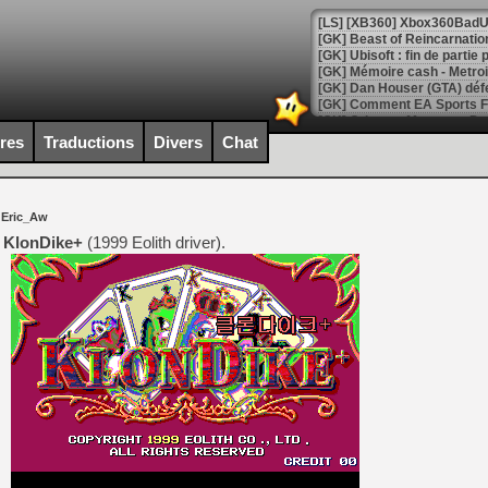
[GK] Beast of Reincarnation
[GK] Ubisoft : fin de parti
[GK] Mémoire cash - Metroid
[GK] Dan Houser (GTA) défe
[GK] Comment EA Sports FC
[GK] Crimson Moon : un Dark
[GK] Isle of Reveries : le j
ires
Traductions
Divers
Chat
[GK] Moonlighter 2 : The En
[GK] Capcom relance Monste
 Eric_Aw
e
KlonDike+
(1999 Eolith driver).
[Mo5] Deux inédits du Virtu
[GK] Le beat'em up The Walk
[GK] Endless Legend 2 : enf
[LS] [PS5] Le WebKit Userl
[GK] Oubliez Crazy Taxi, S
[LS] [Switch] NSZ 5.0.0 es