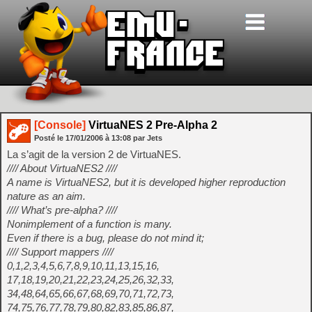
[Console]
VirtuaNES 2 Pre-Alpha 2
Posté le
17/01/2006
à
13:08
par Jets
La s’agit de la version 2 de VirtuaNES.
//// About VirtuaNES2 ////
A name is VirtuaNES2, but it is developed higher reproduction
nature as an aim.
//// What’s pre-alpha? ////
Nonimplement of a function is many.
Even if there is a bug, please do not mind it;
//// Support mappers ////
0,1,2,3,4,5,6,7,8,9,10,11,13,15,16,
17,18,19,20,21,22,23,24,25,26,32,33,
34,48,64,65,66,67,68,69,70,71,72,73,
74,75,76,77,78,79,80,82,83,85,86,87,