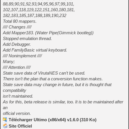
88,89,90,91,92,93,94,95,96,97,99,101,
102,107,118,119,122,151,160,180,181,
182,183,185,187,188,189,190,232
Total 80 mappers.
//// Changes ////
Add Mapper183. (Water Pipe(Gimmick bootleg))
Stopped emulation thread.
Add Debugger.
Add FamilyBasic virtual keyboard.
//// Nonimplement ////
Many;
//// Attention ////
State save data of VirutaNES can’t be used.
There isn’t the plan that a conversion function makes.
State save data may change in future, but it is thought that
compatibility
isn’t maintained.
As for this, beta release is similar, too. It is to be maintained after
an
official version.
Télécharger Ultimo (x86/x64) v1.6.0 (310 Ko)
Site Officiel