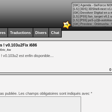
[GK] Agenda - GeForce NOW
[GK] Devolver Digital en a 
[LS] [PS5] ps5-y2jb-autolo
[GK] Pourquoi Marvel Tokon 
[GK] Test : Restory : Chill
ires
Traductions
Divers
Chat
[GK] GTA 6 : Rockstar Games
[GK] Hot Wheels Infinite Rus
[GK] Mémoire cash - Secret 
! v0.103u2Fix i686
[GK] Résultats Nintendo : 
 Eric_Aw
[GK] Déjà des dégraissage
! v0.103u2 est enfin disponible…
[Mo5] Brickboy cherche à r
[GK] Minecraft et ses « Gra
0
[GK] Beast of Reincarnation
[GK] Ubisoft : fin de parti
[GK] Mémoire cash - Metroid
[GK] Dan Houser (GTA) défe
[GK] Comment EA Sports FC
[GK] Crimson Moon : un Dark
as publiée.
Les champs obligatoires sont indiqués avec
*
[GK] Isle of Reveries : le j
[GK] Moonlighter 2 : The En
[GK] Capcom relance Monste