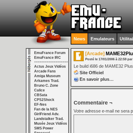
News
Emulateurs
Utilita
EmuFrance Forum
[Arcade]
MAME32Plus 
EmuFrance IRC
Posté le
17/01/2006
à
22:59
par
===================
Le build i686 de MAME32 Plus 
Actus Jeux Vidéos
Arcade Fans
Site Officiel
Amiga Museum
En savoir plus…
Arkames Trad.
Bruno C. Zone
Calice
CBSata
CPS2Shock
Commentaire ¬
EF-Nes
Fan de la NES
Votre adresse e-mail ne sera p
GirlFriend Adv.
Landstalker Trad.
Musée Jeux Vidéos
SMS Power