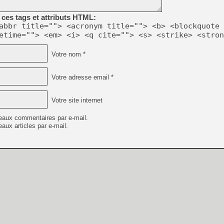
ces tags et attributs HTML:
[Mo5] Deux inédits du Virtu
abbr title=""> <acronym title=""> <b> <blockquote 
[GK] Le beat'em up The Walk
etime=""> <em> <i> <q cite=""> <s> <strike> <stron
[GK] Endless Legend 2 : enf
Votre nom *
[LS] [PS5] Le WebKit Userl
Votre adresse email *
Votre site internet
[GK] Oubliez Crazy Taxi, S
[LS] [Switch] NSZ 5.0.0 es
eaux commentaires par e-mail.
aux articles par e-mail.
[GK] No More Room in Hell 2
[GK] Un chatbot Atelier Ryz