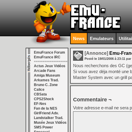
News
Emulateurs
Utilita
EmuFrance Forum
[Annonce]
Emu-Fran
EmuFrance IRC
Posté le
19/01/2006
à
23:11
par
===================
Nous recherchons des GC (genti
Actus Jeux Vidéos
Arcade Fans
Si vous avez déja monté une b
Amiga Museum
Master System avec un grill pa
Arkames Trad.
Bruno C. Zone
Calice
CBSata
Commentaire ¬
CPS2Shock
EF-Nes
Votre adresse e-mail ne sera p
Fan de la NES
GirlFriend Adv.
Landstalker Trad.
Musée Jeux Vidéos
SMS Power