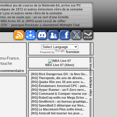
meilleur jeu de course de la Nintendo 64, arrive sur PC
niques de 1972 et autres émissions rétro de la semaine
ur Lynx et autres news rétro de la semaine
rme, on ne saute pas : on se sert d'une échelle
Wild Arms XF, le JRPG avait cessé de siffler
 GTA" : pourquoi Rockstar a abandonné Midnight Club
Estique et autres sorties rétro de la semaine
io Bros. ont été conservés pour la bonne cause
aller Maker v2.7 améliore la création de NSP
[
LS] [Switch] Switchroot met à jour Linux Ubuntu Jammy 22.04 et Noble 24.04 sur Nintendo Switch
[
GK] Mémoire cash - Bokujō Monogatari : que vous l'appeliez Harvest Moon ou Story of Seasons, le premier jeu de ferme a 30 ans
[
GK] Gravure de mods - Halo Remake : des mods permettent de récupérer la Cortana originale
[
LS] [PS4] PS4 PKG Tool v1.7 débarque avec un cache de bibliothèque, une vue groupée et de nombreuses optimisations
Translate
Powered by
[
LS] [PS4] FBSR un premier modèle super-résolution et FSR 1 d'AMD débarquent sur PS4
 Emu-France.
nesia pourrait bien passer par la case remake
rtouche
[
LS] [Switch] Dolphin-nx 1.0.1 améliore l'expérience sur Nintendo Switch avec un nouvel updater intégré
NBA Live 07 (Xbox)
[
LS] [PS5] ShadowMountPlus 1.7alpha5 optimise les performances et introduit un contrôle ventilateur
commentaire
[
GK] Call of Duty : un site rend hommage aux furieux salons de chat de l'ère Modern Warfare et Black Ops
[RG] Rick Dangerous DX : la Neo Ge...
[
GK] Mémoire cash - Final Fantasy Crystal Chronicles, une exclusivité GameCube avant tout symbolique
[RG] Theropods, dix ans de dévelo...
ario 64 sur PlayStation 1 avance bien
[RG] Quake fête ses 30 ans avec u...
uriste Hyper Runner en approche sur Amiga
[RG] Émulateurs Amstrad CPC : pan...
re et déteste Dead Cells à la fois
[RG] Hyper Runner : un F-Zero nerv...
[
GK] Mémoire cash - Dead Rising reste l'une des meilleures incarnations de l'esprit Xbox 360
[RG] Command & Conquer tourne sur ...
6
[RG] RoboCop enfin sur Mega Drive ...
[
GK] Ubisoft, Capcom, Take-Two : l'arrêt des jeux PlayStation sur disque n'émeut aucun grand éditeur
[RG] GeoBench : un bureau graphiqu...
1 million de joueurs pour le dernier extraction slasher fantasy
[RG] Speedball 2 débarque sur Neo...
 un monde plus ouvert et des combats plus verticaux
[RG] Le Macintosh Plus enfin émul...
 millions de dollars... qui licencie déjà
[RG] Amico8 fait tourner les jeux ...
de vie pour Yarpe sur le firmware 14.00 bêta