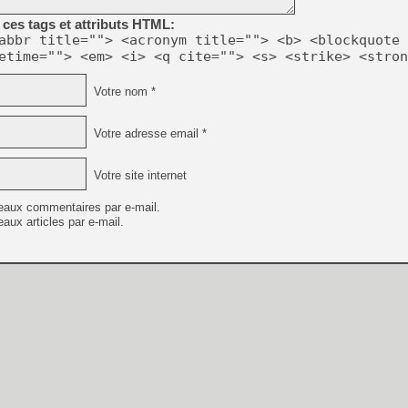
ces tags et attributs HTML:
abbr title=""> <acronym title=""> <b> <blockquote 
etime=""> <em> <i> <q cite=""> <s> <strike> <stron
[Mo5] DOOM arrive en cart
Votre nom *
[GK] Bethesda fête les 30 
[GK] Roblox : l'action en B
Votre adresse email *
[GK] Agenda - GeForce NOW
Votre site internet
[GK] Devolver Digital en a 
eaux commentaires par e-mail.
[LS] [PS5] ps5-y2jb-autolo
aux articles par e-mail.
[GK] Pourquoi Marvel Tokon 
[GK] Test : Restory : Chill
[GK] GTA 6 : Rockstar Games
[GK] Un mod transforme Fall