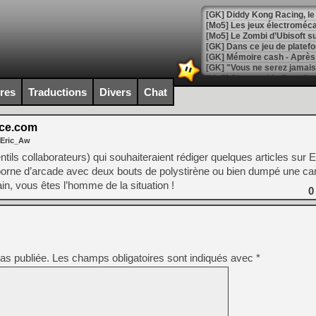
[GK] Diddy Kong Racing, le 
[Mo5] Les jeux électroméca
[Mo5] Le Zombi d’Ubisoft s
[GK] Dans ce jeu de platefo
[GK] Mémoire cash - Après 
[GK] "Vous ne serez jamais
[Mo5] Changeable Guardian 
[GK] Des bugs de Super Mar
ires
Traductions
Divers
Chat
[LS] [Switch] NSP Auto Inst
ce.com
 Eric_Aw
ls collaborateurs) qui souhaiteraient rédiger quelques articles sur
[GK] La saga horrifique Am
orne d’arcade avec deux bouts de polystirène ou bien dumpé une ca
in, vous êtes l’homme de la situation !
0
[GK] Le portage de Super M
[Mo5] Le jeu de course fut
[GK] Guillermo del Toro ado
as publiée.
Les champs obligatoires sont indiqués avec
*
[LTF] Eté 2026 - Séquence 
[GK] Mistfall Hunter : déjà 
[GK] Wo Long 2 évolue avec
[GK] Crossfire : un TPS à 100
[LS] [PS5] Premiers signes 