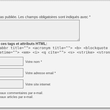
[GK] Nvidia : le prix des 
[GK] Suikoden Star Leap : 
[Mo5] La mini borne d’arc
as publiée.
Les champs obligatoires sont indiqués avec
*
[GK] Atari renoue avec les 
[GK] Le studio de FIFA Worl
[GK] La PlayStation 1 en L
[GK] Dawn of War 4 : les Né
[GK] CloverPit : l'héritier
[GK] Stellar Blade : Blood R
ces tags et attributs HTML:
[GK] Palworld Online est a
abbr title=""> <acronym title=""> <b> <blockquote 
[GK] Wuchang 2 : le souls-l
etime=""> <em> <i> <q cite=""> <s> <strike> <stron
[GK] Test : Big Walk est le 
[GK] Starsand Island : la si
Votre nom *
Votre adresse email *
[GK] Dan Houser (GTA) défe
Votre site internet
eaux commentaires par e-mail.
aux articles par e-mail.