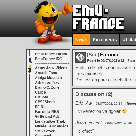
News
Emulateurs
Utilita
EmuFrance Forum
[Site]
Forums
EmuFrance IRC
Posté le
06/07/2002
à
19:47
par
===================
Suite à de petits ennuis avec 
Actus Jeux Vidéos
Arcade Fans
mes excuses.
Amiga Museum
Profitez-en pour aller chatter 
Arkames Trad.
Bruno C. Zone
Calice
Discussion (2) ¬
CBSata
CPS2Shock
Eric_Aw
06/07/2002, 20:13
|
Répo
EF-Nes
vi venez on va rigoler
Fan de la NES
GirlFriend Adv.
Landstalker Trad.
david-vincent
08/07/2002, 20:46
|
Musée Jeux Vidéos
c efnet?
SMS Power