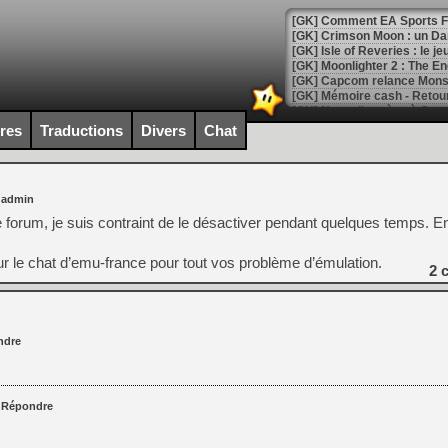
[GK] Comment EA Sports FC
[GK] Crimson Moon : un Dark
[GK] Isle of Reveries : le j
[GK] Moonlighter 2 : The En
[GK] Capcom relance Monste
ires
Traductions
Divers
Chat
[Mo5] Deux inédits du Virtu
[GK] Le beat'em up The Walk
 admin
[GK] Endless Legend 2 : enf
le forum, je suis contraint de le désactiver pendant quelques temps. E
sur le chat d’emu-france pour tout vos problème d’émulation.
[LS] [PS5] Le WebKit Userl
2
c
[GK] Oubliez Crazy Taxi, S
ndre
[LS] [Switch] NSZ 5.0.0 es
[GK] No More Room in Hell 2
Répondre
[GK] Un chatbot Atelier Ryz
[GK] Mémoire cash - Splatte