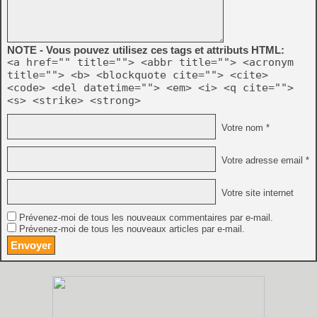
NOTE - Vous pouvez utilisez ces tags et attributs HTML:
<a href="" title=""> <abbr title=""> <acronym
title=""> <b> <blockquote cite=""> <cite>
<code> <del datetime=""> <em> <i> <q cite="">
<s> <strike> <strong>
Votre nom *
Votre adresse email *
Votre site internet
Prévenez-moi de tous les nouveaux commentaires par e-mail.
Prévenez-moi de tous les nouveaux articles par e-mail.