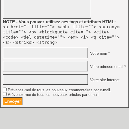
NOTE - Vous pouvez utilisez ces tags et attributs HTML:
<a href="" title=""> <abbr title=""> <acronym
title=""> <b> <blockquote cite=""> <cite>
<code> <del datetime=""> <em> <i> <q cite="">
<s> <strike> <strong>
Votre nom *
Votre adresse email *
Votre site internet
Prévenez-moi de tous les nouveaux commentaires par e-mail.
Prévenez-moi de tous les nouveaux articles par e-mail.