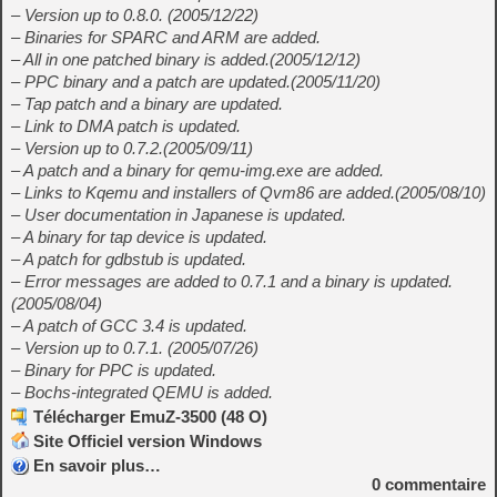
– Version up to 0.8.0. (2005/12/22)
– Binaries for SPARC and ARM are added.
– All in one patched binary is added.(2005/12/12)
– PPC binary and a patch are updated.(2005/11/20)
– Tap patch and a binary are updated.
– Link to DMA patch is updated.
– Version up to 0.7.2.(2005/09/11)
– A patch and a binary for qemu-img.exe are added.
– Links to Kqemu and installers of Qvm86 are added.(2005/08/10)
– User documentation in Japanese is updated.
– A binary for tap device is updated.
– A patch for gdbstub is updated.
– Error messages are added to 0.7.1 and a binary is updated.
(2005/08/04)
– A patch of GCC 3.4 is updated.
– Version up to 0.7.1. (2005/07/26)
– Binary for PPC is updated.
– Bochs-integrated QEMU is added.
Télécharger EmuZ-3500 (48 O)
Site Officiel version Windows
En savoir plus…
0
commentaire