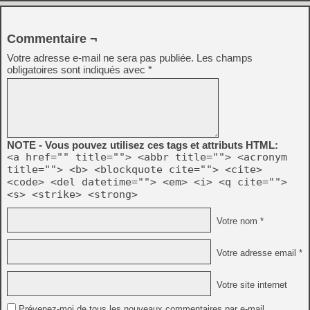
Commentaire ¬
Votre adresse e-mail ne sera pas publiée.
Les champs
obligatoires sont indiqués avec
*
NOTE - Vous pouvez utilisez ces tags et attributs HTML:
<a href="" title=""> <abbr title=""> <acronym
title=""> <b> <blockquote cite=""> <cite>
<code> <del datetime=""> <em> <i> <q cite="">
<s> <strike> <strong>
Votre nom *
Votre adresse email *
Votre site internet
Prévenez-moi de tous les nouveaux commentaires par e-mail.