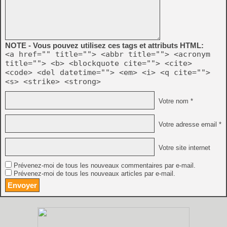
NOTE - Vous pouvez utilisez ces tags et attributs HTML:
<a href="" title=""> <abbr title=""> <acronym
title=""> <b> <blockquote cite=""> <cite>
<code> <del datetime=""> <em> <i> <q cite="">
<s> <strike> <strong>
Votre nom *
Votre adresse email *
Votre site internet
Prévenez-moi de tous les nouveaux commentaires par e-mail.
Prévenez-moi de tous les nouveaux articles par e-mail.