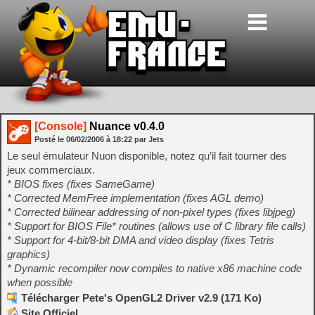
[Console]
Nuance v0.4.0
Posté le
06/02/2006
à
18:22
par Jets
Le seul émulateur Nuon disponible, notez qu’il fait tourner des
jeux commerciaux.
* BIOS fixes (fixes SameGame)
* Corrected MemFree implementation (fixes AGL demo)
* Corrected bilinear addressing of non-pixel types (fixes libjpeg)
* Support for BIOS File* routines (allows use of C library file calls)
* Support for 4-bit/8-bit DMA and video display (fixes Tetris
graphics)
* Dynamic recompiler now compiles to native x86 machine code
when possible
Télécharger Pete's OpenGL2 Driver v2.9 (171 Ko)
Site Officiel