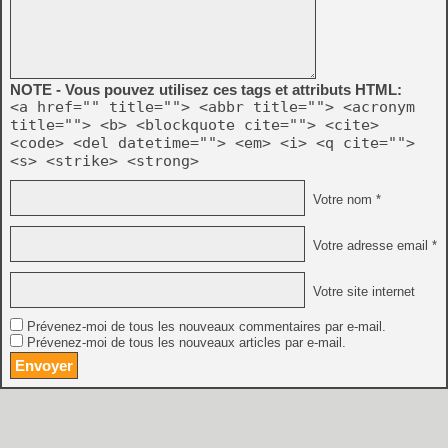
NOTE - Vous pouvez utilisez ces tags et attributs HTML:
<a href="" title=""> <abbr title=""> <acronym
title=""> <b> <blockquote cite=""> <cite>
<code> <del datetime=""> <em> <i> <q cite="">
<s> <strike> <strong>
Votre nom *
Votre adresse email *
Votre site internet
Prévenez-moi de tous les nouveaux commentaires par e-mail.
Prévenez-moi de tous les nouveaux articles par e-mail.