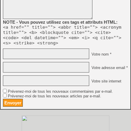
NOTE - Vous pouvez utilisez ces tags et attributs HTML:
<a href="" title=""> <abbr title=""> <acronym
title=""> <b> <blockquote cite=""> <cite>
<code> <del datetime=""> <em> <i> <q cite="">
<s> <strike> <strong>
Votre nom *
Votre adresse email *
Votre site internet
Prévenez-moi de tous les nouveaux commentaires par e-mail.
Prévenez-moi de tous les nouveaux articles par e-mail.