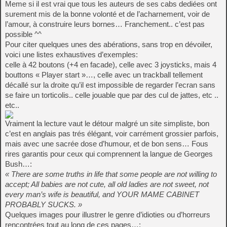
Meme si il est vrai que tous les auteurs de ses cabs dediées ont
surement mis de la bonne volonté et de l’acharnement, voir de
l’amour, à construire leurs bornes… Franchement.. c’est pas
possible ^^
Pour citer quelques unes des abérations, sans trop en dévoiler,
voici une listes exhaustives d’exemples:
celle à 42 boutons (+4 en facade), celle avec 3 joysticks, mais 4
bouttons « Player start »…, celle avec un trackball tellement
décallé sur la droite qu’il est impossible de regarder l’ecran sans
se faire un torticolis.. celle jouable que par des cul de jattes, etc ..
etc..
Vraiment la lecture vaut le détour malgré un site simpliste, bon
c’est en anglais pas trés élégant, voir carrément grossier parfois,
mais avec une sacrée dose d’humour, et de bon sens… Fous
rires garantis pour ceux qui comprennent la langue de Georges
Bush…:
« There are some truths in life that some people are not willing to
accept; All babies are not cute, all old ladies are not sweet, not
every man’s wife is beautiful, and YOUR MAME CABINET
PROBABLY SUCKS. »
Quelques images pour illustrer le genre d’idioties ou d’horreurs
rencontrées tout au long de ces pages…: