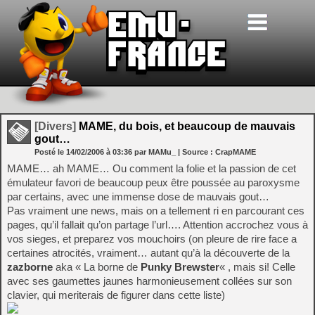
[Divers]
MAME, du bois, et beaucoup de mauvais
gout…
Posté le
14/02/2006
à
03:36
par MAMu_
| Source :
CrapMAME
MAME… ah MAME… Ou comment la folie et la passion de cet
émulateur favori de beaucoup peux être poussée au paroxysme
par certains, avec une immense dose de mauvais gout…
Pas vraiment une news, mais on a tellement ri en parcourant ces
pages, qu’il fallait qu’on partage l’url…. Attention accrochez vous à
vos sieges, et preparez vos mouchoirs (on pleure de rire face a
certaines atrocités, vraiment… autant qu’à la découverte de la
zazborne
aka « La borne de
Punky Brewster
« , mais si! Celle
avec ses gaumettes jaunes harmonieusement collées sur son
clavier, qui meriterais de figurer dans cette liste)