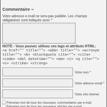
Commentaire ¬
Votre adresse e-mail ne sera pas publiée.
Les champs
obligatoires sont indiqués avec
*
NOTE - Vous pouvez utilisez ces tags et attributs HTML:
<a href="" title=""> <abbr title=""> <acronym
title=""> <b> <blockquote cite=""> <cite>
<code> <del datetime=""> <em> <i> <q cite="">
<s> <strike> <strong>
Votre nom *
Votre adresse email *
Votre site internet
Prévenez-moi de tous les nouveaux commentaires par e-mail.
Prévenez-moi de tous les nouveaux articles par e-mail.