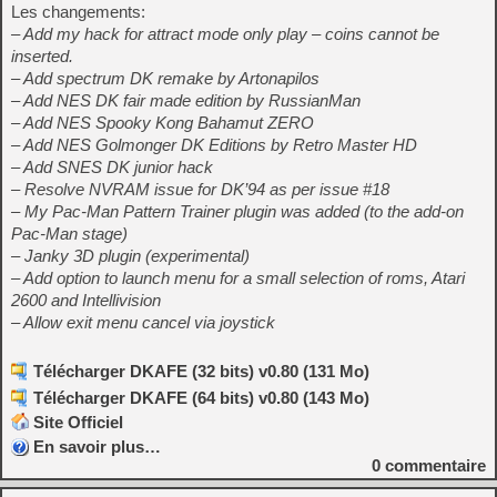
Les changements:
– Add my hack for attract mode only play – coins cannot be
inserted.
– Add spectrum DK remake by Artonapilos
– Add NES DK fair made edition by RussianMan
– Add NES Spooky Kong Bahamut ZERO
– Add NES Golmonger DK Editions by Retro Master HD
– Add SNES DK junior hack
– Resolve NVRAM issue for DK’94 as per issue #18
– My Pac-Man Pattern Trainer plugin was added (to the add-on
Pac-Man stage)
– Janky 3D plugin (experimental)
– Add option to launch menu for a small selection of roms, Atari
2600 and Intellivision
– Allow exit menu cancel via joystick
Télécharger DKAFE (32 bits) v0.80 (131 Mo)
Télécharger DKAFE (64 bits) v0.80 (143 Mo)
Site Officiel
En savoir plus…
0
commentaire