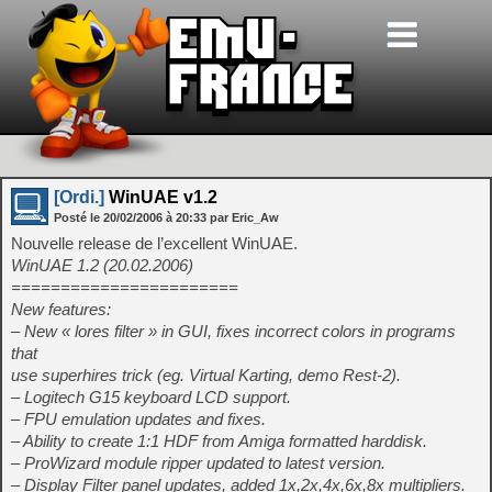
[Ordi.]
WinUAE v1.2
Posté le
20/02/2006
à
20:33
par Eric_Aw
Nouvelle release de l’excellent WinUAE.
WinUAE 1.2 (20.02.2006)
=======================
New features:
– New « lores filter » in GUI, fixes incorrect colors in programs
that
use superhires trick (eg. Virtual Karting, demo Rest-2).
– Logitech G15 keyboard LCD support.
– FPU emulation updates and fixes.
– Ability to create 1:1 HDF from Amiga formatted harddisk.
– ProWizard module ripper updated to latest version.
– Display Filter panel updates, added 1x,2x,4x,6x,8x multipliers.