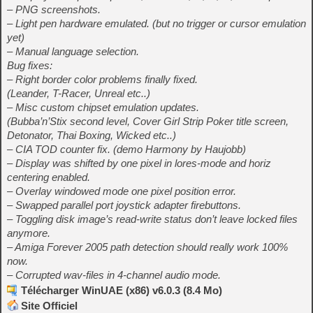
– PNG screenshots.
– Light pen hardware emulated. (but no trigger or cursor emulation
yet)
– Manual language selection.
Bug fixes:
– Right border color problems finally fixed.
(Leander, T-Racer, Unreal etc..)
– Misc custom chipset emulation updates.
(Bubba’n’Stix second level, Cover Girl Strip Poker title screen,
Detonator, Thai Boxing, Wicked etc..)
– CIA TOD counter fix. (demo Harmony by Haujobb)
– Display was shifted by one pixel in lores-mode and horiz
centering enabled.
– Overlay windowed mode one pixel position error.
– Swapped parallel port joystick adapter firebuttons.
– Toggling disk image’s read-write status don’t leave locked files
anymore.
– Amiga Forever 2005 path detection should really work 100%
now.
– Corrupted wav-files in 4-channel audio mode.
Télécharger WinUAE (x86) v6.0.3 (8.4 Mo)
Site Officiel