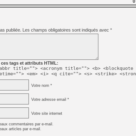
0
[LS] [PS5] Le WebKit Userl
as publiée.
Les champs obligatoires sont indiqués avec
*
[GK] Oubliez Crazy Taxi, S
[LS] [Switch] NSZ 5.0.0 es
[GK] No More Room in Hell 2
[GK] Un chatbot Atelier Ryz
ces tags et attributs HTML:
abbr title=""> <acronym title=""> <b> <blockquote 
[GK] Mémoire cash - Splatte
etime=""> <em> <i> <q cite=""> <s> <strike> <stron
[GK] Nvidia : le prix des 
[GK] Suikoden Star Leap : 
Votre nom *
[Mo5] La mini borne d’arc
Votre adresse email *
Votre site internet
eaux commentaires par e-mail.
aux articles par e-mail.