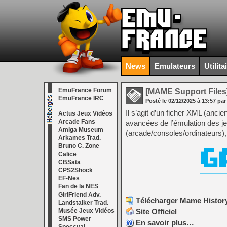
News
Emulateurs
Utilita
EmuFrance Forum
[MAME Support Files
EmuFrance IRC
Posté le
02/12/2025
à
13:57
par
===================
Il s’agit d’un ficher XML (anci
Actus Jeux Vidéos
Arcade Fans
avancées de l’émulation des j
Amiga Museum
(arcade/consoles/ordinateurs), 
Arkames Trad.
Bruno C. Zone
Calice
CBSata
CPS2Shock
EF-Nes
Fan de la NES
GirlFriend Adv.
Télécharger Mame History
Landstalker Trad.
Site Officiel
Musée Jeux Vidéos
SMS Power
En savoir plus…