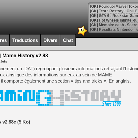
[GK] Pourquoi Marvel Tokon 
[GK] Test : Restory : Chill
[GK] GTA 6 : Rockstar Games
[GK] Hot Wheels Infinite Rus
[GK] Mémoire cash - Secret 
[GK] Résultats Nintendo : 
[GK] Déjà des dégraissage
ires
Traductions
Divers
Chat
[Mo5] Brickboy cherche à r
[GK] Minecraft et ses « Gra
]
Mame History v2.83
 Jets
[GK] Beast of Reincarnation
[GK] Ubisoft : fin de parti
ennement un .DAT) regroupant plusieurs informations retraçant l’histor
[GK] Mémoire cash - Metroid
eux ainsi que des informations sur eux au sein de MAME
[GK] Dan Houser (GTA) défe
il comporte également une section « tips and tricks ». En anglais.
[GK] Comment EA Sports FC
[GK] Crimson Moon : un Dark
[GK] Isle of Reveries : le j
[GK] Moonlighter 2 : The En
[GK] Capcom relance Monste
 v2.88c (5 Ko)
[Mo5] Deux inédits du Virtu
[GK] Le beat'em up The Walk
[GK] Endless Legend 2 : enf