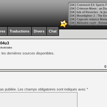
[GK] Crimson Moon : un Dark
[GK] Isle of Reveries : le j
[GK] Moonlighter 2 : The En
[GK] Capcom relance Monste
ires
Traductions
Divers
Chat
[Mo5] Deux inédits du Virtu
[GK] Le beat'em up The Walk
04u3
[GK] Endless Legend 2 : enf
 Acdctabs
les dernières sources disponibles.
[LS] [PS5] Le WebKit Userl
0
[GK] Oubliez Crazy Taxi, S
[LS] [Switch] NSZ 5.0.0 es
as publiée.
Les champs obligatoires sont indiqués avec
*
[GK] No More Room in Hell 2
[GK] Un chatbot Atelier Ryz
[GK] Mémoire cash - Splatte
[GK] Nvidia : le prix des 