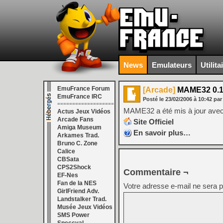
News
Emulateurs
Utilita
EmuFrance Forum
[Arcade]
MAME32 0.1
EmuFrance IRC
Posté le
23/02/2006
à
10:42
par
===================
MAME32 a été mis à jour avec 
Actus Jeux Vidéos
Arcade Fans
Site Officiel
Amiga Museum
En savoir plus…
Arkames Trad.
Bruno C. Zone
Calice
CBSata
CPS2Shock
Commentaire ¬
EF-Nes
Fan de la NES
Votre adresse e-mail ne sera p
GirlFriend Adv.
Landstalker Trad.
Musée Jeux Vidéos
SMS Power