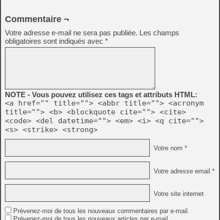
Commentaire ¬
Votre adresse e-mail ne sera pas publiée.
Les champs
obligatoires sont indiqués avec
*
NOTE - Vous pouvez utilisez ces tags et attributs HTML:
<a href="" title=""> <abbr title=""> <acronym
title=""> <b> <blockquote cite=""> <cite>
<code> <del datetime=""> <em> <i> <q cite="">
<s> <strike> <strong>
Votre nom *
Votre adresse email *
Votre site internet
Prévenez-moi de tous les nouveaux commentaires par e-mail.
Prévenez-moi de tous les nouveaux articles par e-mail.