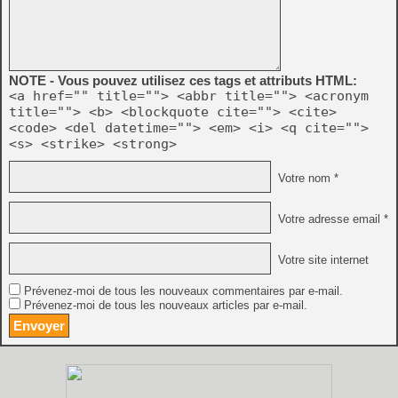
NOTE - Vous pouvez utilisez ces tags et attributs HTML:
<a href="" title=""> <abbr title=""> <acronym
title=""> <b> <blockquote cite=""> <cite>
<code> <del datetime=""> <em> <i> <q cite="">
<s> <strike> <strong>
Votre nom *
Votre adresse email *
Votre site internet
Prévenez-moi de tous les nouveaux commentaires par e-mail.
Prévenez-moi de tous les nouveaux articles par e-mail.