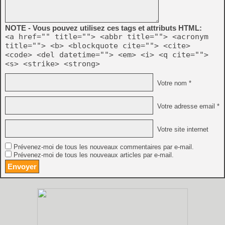
NOTE - Vous pouvez utilisez ces tags et attributs HTML:
<a href="" title=""> <abbr title=""> <acronym
title=""> <b> <blockquote cite=""> <cite>
<code> <del datetime=""> <em> <i> <q cite="">
<s> <strike> <strong>
Votre nom *
Votre adresse email *
Votre site internet
Prévenez-moi de tous les nouveaux commentaires par e-mail.
Prévenez-moi de tous les nouveaux articles par e-mail.