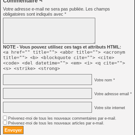
Commentaire ¬
Votre adresse e-mail ne sera pas publiée.
Les champs
obligatoires sont indiqués avec
*
NOTE - Vous pouvez utilisez ces tags et attributs HTML:
<a href="" title=""> <abbr title=""> <acronym
title=""> <b> <blockquote cite=""> <cite>
<code> <del datetime=""> <em> <i> <q cite="">
<s> <strike> <strong>
Votre nom *
Votre adresse email *
Votre site internet
Prévenez-moi de tous les nouveaux commentaires par e-mail.
Prévenez-moi de tous les nouveaux articles par e-mail.